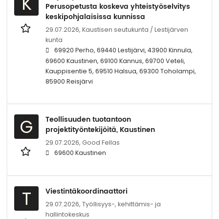
K
Perusopetusta koskeva yhteistyöselvitys
keskipohjalaisissa kunnissa
29.07.2026,
Kaustisen seutukunta / Lestijärven
kunta
69920 Perho, 69440 Lestijärvi, 43900 Kinnula,
69600 Kaustinen, 69100 Kannus, 69700 Veteli,
Kauppisentie 5, 69510 Halsua, 69300 Toholampi,
85900 Reisjärvi
Teollisuuden tuotantoon
G
projektityöntekijöitä, Kaustinen
29.07.2026,
Good Fellas
69600 Kaustinen
Viestintäkoordinaattori
T
29.07.2026,
Työllisyys-, kehittämis- ja
hallintokeskus