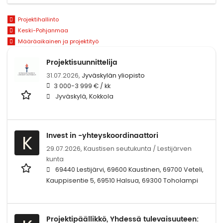
Projektihallinto
Keski-Pohjanmaa
Määräaikainen ja projektityö
Projektisuunnittelija
31.07.2026,
Jyväskylän yliopisto
3 000-3 999 € / kk
Jyväskylä, Kokkola
Invest in -yhteyskoordinaattori
K
29.07.2026,
Kaustisen seutukunta / Lestijärven
kunta
69440 Lestijärvi, 69600 Kaustinen, 69700 Veteli,
Kauppisentie 5, 69510 Halsua, 69300 Toholampi
Projektipäällikkö, Yhdessä tulevaisuuteen: