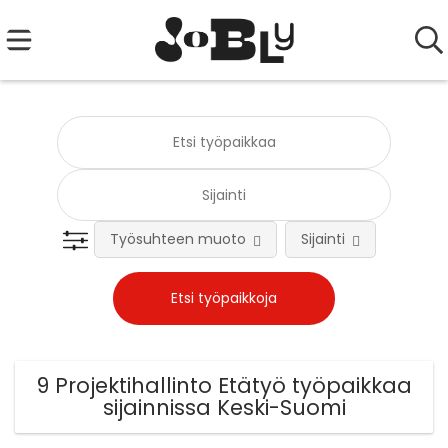
Työsuhteen muoto
Sijainti
Tehtä
9 Projektihallinto Etätyö työpaikkaa
sijainnissa Keski-Suomi