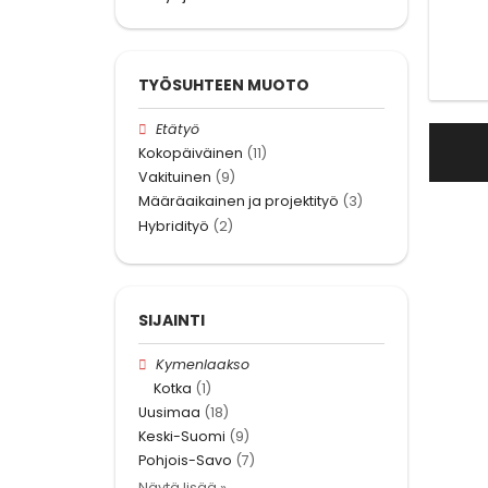
TYÖSUHTEEN MUOTO
Etätyö
Kokopäiväinen
(11)
Vakituinen
(9)
Määräaikainen ja projektityö
(3)
Hybridityö
(2)
SIJAINTI
Kymenlaakso
Kotka
(1)
Uusimaa
(18)
Keski-Suomi
(9)
Pohjois-Savo
(7)
Näytä lisää »