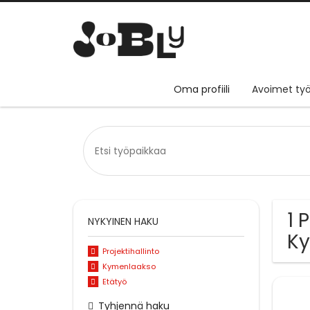
Oma profiili
Avoimet työ
1 
NYKYINEN HAKU
K
Projektihallinto
Kymenlaakso
Etätyö
Tyhjennä haku