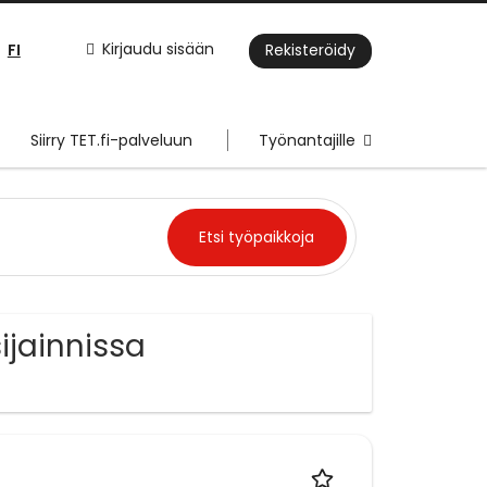
FI
Kirjaudu sisään
Rekisteröidy
Siirry TET.fi-palveluun
Työnantajille
sijainnissa