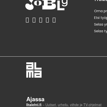
Oma prof
Etsi työ
Selaa yr
Selaa t