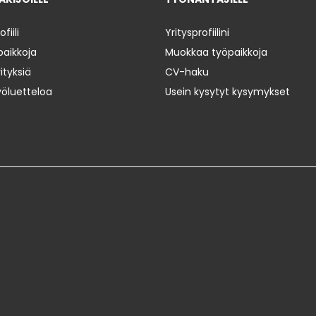
iili
Yritysprofiilini
paikkoja
Muokkaa työpaikkoja
ityksiä
CV-haku
yöluetteloa
Usein kysytyt kysymykset