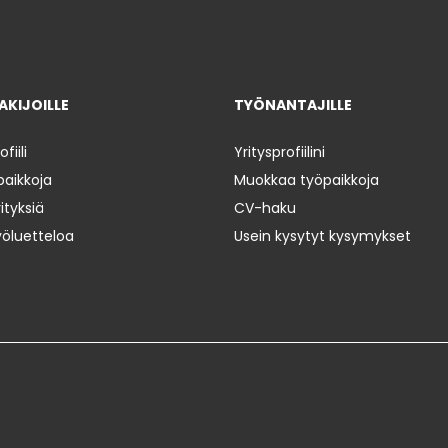
KIJOILLE
TYÖNANTAJILLE
iili
Yritysprofiilini
paikkoja
Muokkaa työpaikkoja
ityksiä
CV-haku
yöluetteloa
Usein kysytyt kysymykset