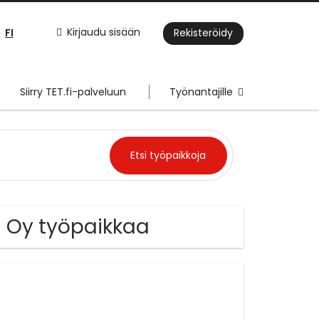
FI
Kirjaudu sisään
Rekisteröidy
Siirry TET.fi-palveluun
Työnantajille
 Oy työpaikkaa