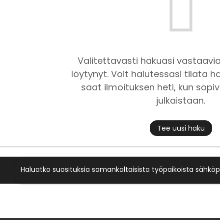
Valitettavasti hakuasi vastaavia
löytynyt. Voit halutessasi tilata ha
saat ilmoituksen heti, kun sopiv
julkaistaan.
Tee uusi haku
Haluatko suosituksia samankaltaisista työpaikoista sähköp