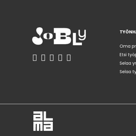
TYÖNHA
Oma prof
Etsi työ
Selaa yr
Selaa t