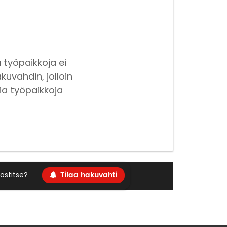
 työpaikkoja ei
kuvahdin, jolloin
ia työpaikkoja
Tilaa hakuvahti
ostitse?