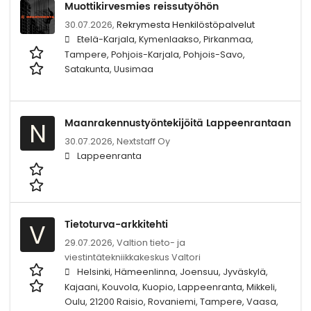
Muottikirvesmies reissutyöhön
30.07.2026,
Rekrymesta Henkilöstöpalvelut
Etelä-Karjala, Kymenlaakso, Pirkanmaa,
Tampere, Pohjois-Karjala, Pohjois-Savo,
Satakunta, Uusimaa
Maanrakennustyöntekijöitä Lappeenrantaan
N
30.07.2026,
Nextstaff Oy
Lappeenranta
Tietoturva-arkkitehti
V
29.07.2026,
Valtion tieto- ja
viestintätekniikkakeskus Valtori
Helsinki, Hämeenlinna, Joensuu, Jyväskylä,
Kajaani, Kouvola, Kuopio, Lappeenranta, Mikkeli,
Oulu, 21200 Raisio, Rovaniemi, Tampere, Vaasa,