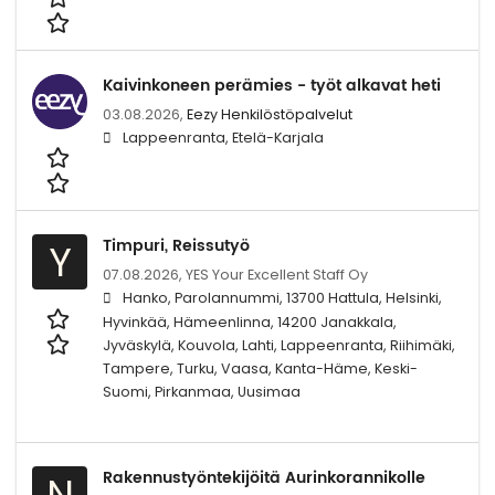
Kaivinkoneen perämies - työt alkavat heti
03.08.2026,
Eezy Henkilöstöpalvelut
Lappeenranta, Etelä-Karjala
Timpuri, Reissutyö
Y
07.08.2026,
YES Your Excellent Staff Oy
Hanko, Parolannummi, 13700 Hattula, Helsinki,
Hyvinkää, Hämeenlinna, 14200 Janakkala,
Jyväskylä, Kouvola, Lahti, Lappeenranta, Riihimäki,
Tampere, Turku, Vaasa, Kanta-Häme, Keski-
Suomi, Pirkanmaa, Uusimaa
Rakennustyöntekijöitä Aurinkorannikolle
N