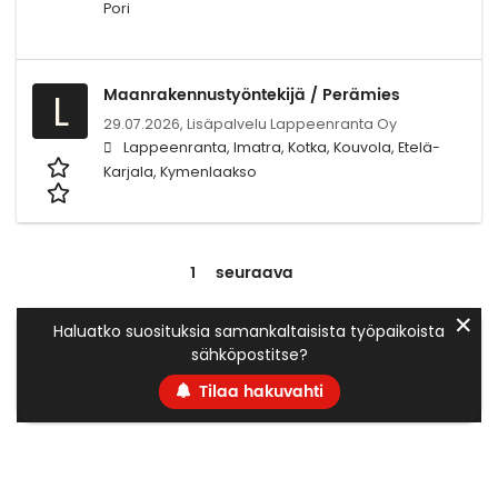
Pori
Maanrakennustyöntekijä / Perämies
L
29.07.2026,
Lisäpalvelu Lappeenranta Oy
Lappeenranta, Imatra, Kotka, Kouvola, Etelä-
Karjala, Kymenlaakso
1
seuraava
✕
Haluatko suosituksia samankaltaisista työpaikoista
sähköpostitse?
Tilaa hakuvahti