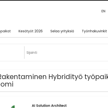
EN
paikat
Kesätyöt 2026
Selaa yrityksiä
Työnhakuvinkit
Rakentaminen Hybridityö työpaik
uomi
AI Solution Architect