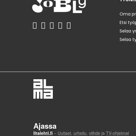
Oma prof
Etsi työ
Selaa yr
Selaa t