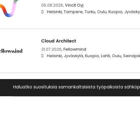
05.08.2026,
Vincit Oyj
Helsinki, Tampere, Turku, Oulu, Kuopio, Jyväsky
Cloud Architect
31.07.2026,
Fellowmind
Helsinki, Jyväskylä, Kuopio, Lahti, Oulu, Seinäj
Haluatko suosituksia samankaltaisista työpaikoista sähköp