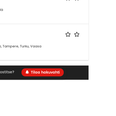
lä
oki, Tampere, Turku, Vaasa
Tilaa hakuvahti
ostitse?