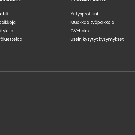
iili
Yritysprofiilini
paikkoja
Muokkaa työpaikkoja
ityksiä
CV-haku
yöluetteloa
Usein kysytyt kysymykset