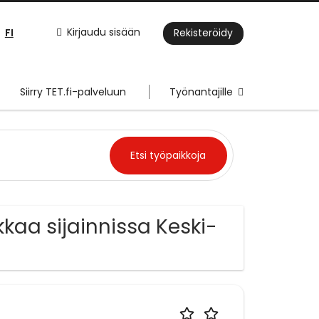
FI
Kirjaudu sisään
Rekisteröidy
Siirry TET.fi-palveluun
Työnantajille
kaa sijainnissa Keski-