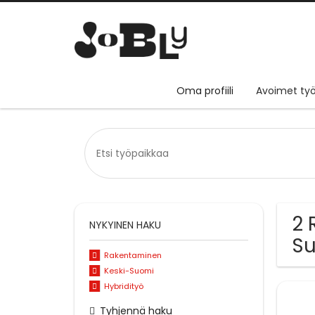
Oma profiili
Avoimet työ
2 
NYKYINEN HAKU
S
Rakentaminen
Keski-Suomi
Hybridityö
Tyhjennä haku