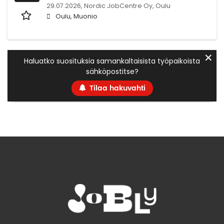
29.07.2026,
Nordic JobCentre Oy, Oulu
Oulu, Muonio
✕
Haluatko suosituksia samankaltaisista työpaikoista
sähköpostitse?
Tilaa hakuvahti