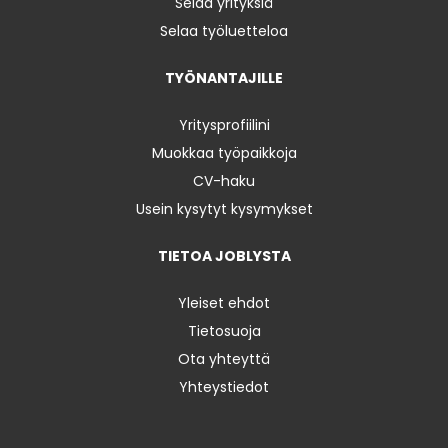
Selaa yrityksiä
Selaa työluetteloa
TYÖNANTAJILLE
Yritysprofiilini
Muokkaa työpaikkoja
CV-haku
Usein kysytyt kysymykset
TIETOA JOBLYSTA
Yleiset ehdot
Tietosuoja
Ota yhteyttä
Yhteystiedot