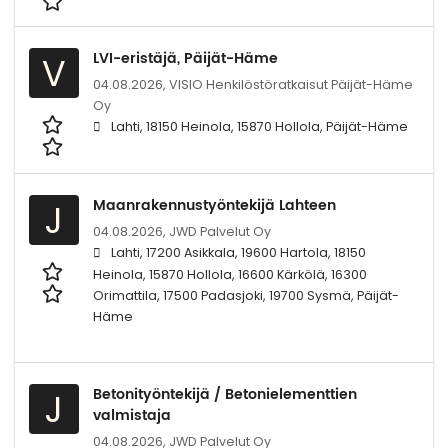
LVI-eristäjä, Päijät-Häme
V
04.08.2026,
VISIO Henkilöstöratkaisut Päijät-Häme
Oy
Lahti, 18150 Heinola, 15870 Hollola, Päijät-Häme
Maanrakennustyöntekijä Lahteen
J
04.08.2026,
JWD Palvelut Oy
Lahti, 17200 Asikkala, 19600 Hartola, 18150
Heinola, 15870 Hollola, 16600 Kärkölä, 16300
Orimattila, 17500 Padasjoki, 19700 Sysmä, Päijät-
Häme
Betonityöntekijä / Betonielementtien
J
valmistaja
04.08.2026,
JWD Palvelut Oy