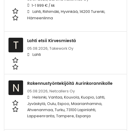
1-1 999 € / kk
Lahti, Riihimäki, Hyvinkää, 14200 Turenki,
Hämeenlinna
Lahti etsii Kirvesmiestä
T
05.08.2026,
Takework Oy
Lahti
Rakennustyöntekijöitä Aurinkorannikolle
N
05.08.2026,
Netcallers Oy
Helsinki, Vantaa, Kouvola, Kuopio, Lahti,
Jyväskylä, Oulu, Espoo, Maarianhamina,
Ahvenanmaa, Turku, 73100 Lapinlahti,
Lappeenranta, Tampere, Espanja