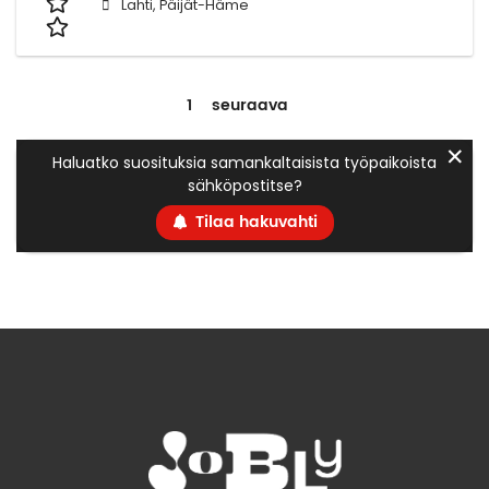
Lahti, Päijät-Häme
1
seuraava
✕
Haluatko suosituksia samankaltaisista työpaikoista
sähköpostitse?
Tilaa hakuvahti