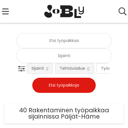
Sijainti
Tehtäväalue
Työsuhteen 
40 Rakentaminen työpaikkaa
sijainnissa Päijät-Häme