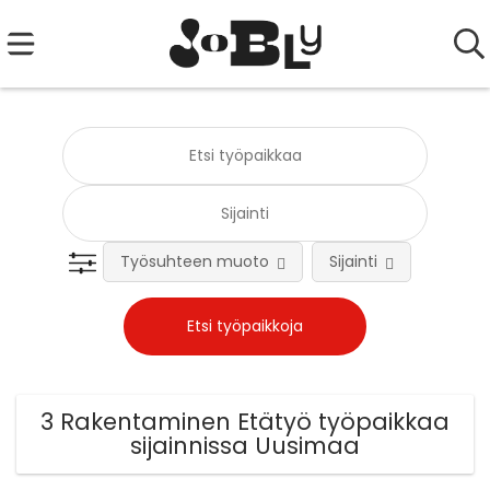
Työsuhteen muoto
Sijainti
Tehtä
3 Rakentaminen Etätyö työpaikkaa
sijainnissa Uusimaa