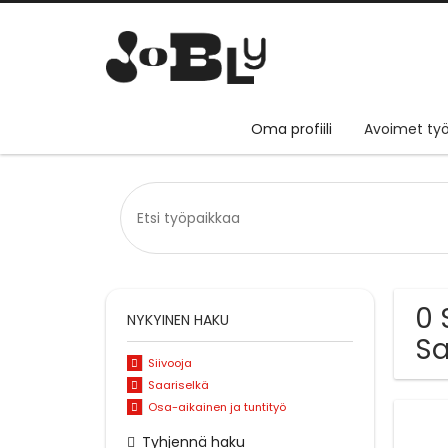
Oma profiili
Avoimet työ
0 
NYKYINEN HAKU
Sa
Siivooja
Saariselkä
Osa-aikainen ja tuntityö
Tyhjennä haku