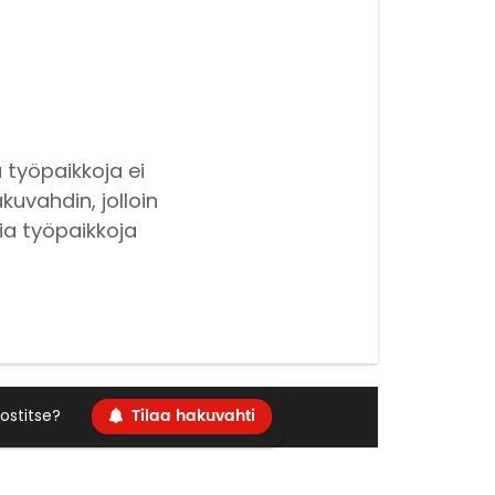
 työpaikkoja ei
kuvahdin, jolloin
ia työpaikkoja
Tilaa hakuvahti
ostitse?