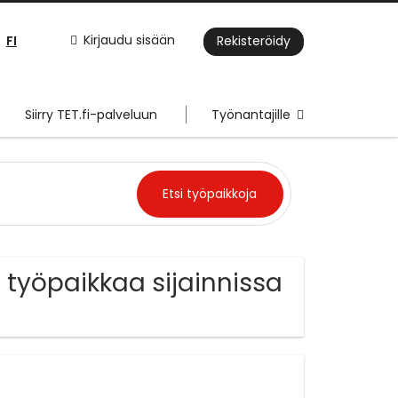
FI
Kirjaudu sisään
Rekisteröidy
Siirry TET.fi-palveluun
Työnantajille
ö työpaikkaa sijainnissa