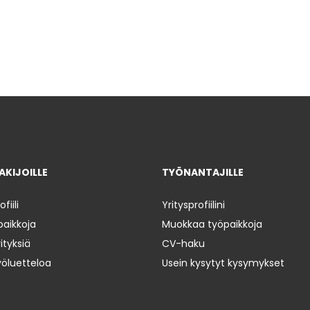
KIJOILLE
TYÖNANTAJILLE
iili
Yritysprofiilini
paikkoja
Muokkaa työpaikkoja
ityksiä
CV-haku
yöluetteloa
Usein kysytyt kysymykset