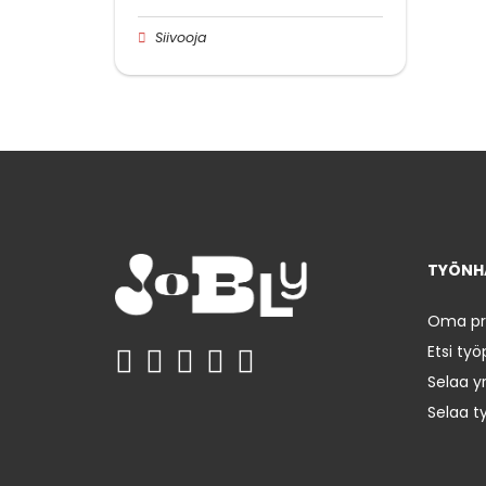
Siivooja
TYÖNHA
Oma prof
Etsi työ
Selaa yr
Selaa t