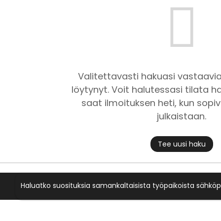
Valitettavasti hakuasi vastaavia
löytynyt. Voit halutessasi tilata ha
saat ilmoituksen heti, kun sopiv
julkaistaan.
Tee uusi haku
Haluatko suosituksia samankaltaisista työpaikoista sähköp