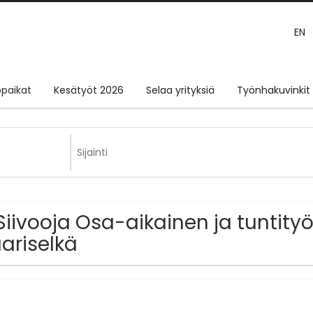
EN
paikat
Kesätyöt 2026
Selaa yrityksiä
Työnhakuvinkit
Siivooja Osa-aikainen ja tuntity
ariselkä