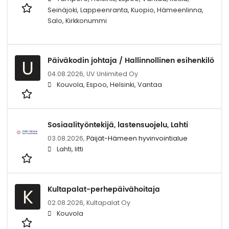
Seinäjoki, Lappeenranta, Kuopio, Hämeenlinna,
Salo, Kirkkonummi
Päiväkodin johtaja / Hallinnollinen esihenkilö
U
04.08.2026,
UV Unlimited Oy
Kouvola, Espoo, Helsinki, Vantaa
Sosiaalityöntekijä, lastensuojelu, Lahti
03.08.2026,
Päijät-Hämeen hyvinvointialue
Lahti, Iitti
Kultapalat-perhepäivähoitaja
K
02.08.2026,
Kultapalat Oy
Kouvola