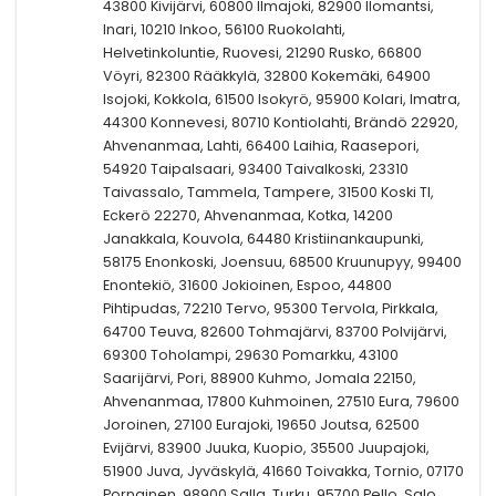
43800 Kivijärvi, 60800 Ilmajoki, 82900 Ilomantsi,
Inari, 10210 Inkoo, 56100 Ruokolahti,
Helvetinkoluntie, Ruovesi, 21290 Rusko, 66800
Vöyri, 82300 Rääkkylä, 32800 Kokemäki, 64900
Isojoki, Kokkola, 61500 Isokyrö, 95900 Kolari, Imatra,
44300 Konnevesi, 80710 Kontiolahti, Brändö 22920,
Ahvenanmaa, Lahti, 66400 Laihia, Raasepori,
54920 Taipalsaari, 93400 Taivalkoski, 23310
Taivassalo, Tammela, Tampere, 31500 Koski Tl,
Eckerö 22270, Ahvenanmaa, Kotka, 14200
Janakkala, Kouvola, 64480 Kristiinankaupunki,
58175 Enonkoski, Joensuu, 68500 Kruunupyy, 99400
Enontekiö, 31600 Jokioinen, Espoo, 44800
Pihtipudas, 72210 Tervo, 95300 Tervola, Pirkkala,
64700 Teuva, 82600 Tohmajärvi, 83700 Polvijärvi,
69300 Toholampi, 29630 Pomarkku, 43100
Saarijärvi, Pori, 88900 Kuhmo, Jomala 22150,
Ahvenanmaa, 17800 Kuhmoinen, 27510 Eura, 79600
Joroinen, 27100 Eurajoki, 19650 Joutsa, 62500
Evijärvi, 83900 Juuka, Kuopio, 35500 Juupajoki,
51900 Juva, Jyväskylä, 41660 Toivakka, Tornio, 07170
Pornainen, 98900 Salla, Turku, 95700 Pello, Salo,