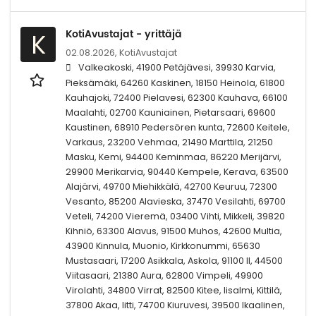
KotiAvustajat - yrittäjä
K
02.08.2026,
KotiAvustajat
Valkeakoski, 41900 Petäjävesi, 39930 Karvia,
Pieksämäki, 64260 Kaskinen, 18150 Heinola, 61800
Kauhajoki, 72400 Pielavesi, 62300 Kauhava, 66100
Maalahti, 02700 Kauniainen, Pietarsaari, 69600
Kaustinen, 68910 Pedersören kunta, 72600 Keitele,
Varkaus, 23200 Vehmaa, 21490 Marttila, 21250
Masku, Kemi, 94400 Keminmaa, 86220 Merijärvi,
29900 Merikarvia, 90440 Kempele, Kerava, 63500
Alajärvi, 49700 Miehikkälä, 42700 Keuruu, 72300
Vesanto, 85200 Alavieska, 37470 Vesilahti, 69700
Veteli, 74200 Vieremä, 03400 Vihti, Mikkeli, 39820
Kihniö, 63300 Alavus, 91500 Muhos, 42600 Multia,
43900 Kinnula, Muonio, Kirkkonummi, 65630
Mustasaari, 17200 Asikkala, Askola, 91100 II, 44500
Viitasaari, 21380 Aura, 62800 Vimpeli, 49900
Virolahti, 34800 Virrat, 82500 Kitee, Iisalmi, Kittilä,
37800 Akaa, Iitti, 74700 Kiuruvesi, 39500 Ikaalinen,