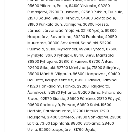
95600 Ylitornio, Posio, 84100 Ylivieska, 93280
Pudasjärvi, 71200 Tuusniemi, 07560 Pukkila, Tuusula,
21570 Sauvo, 91800 Tyrnävä, 54800 Savitaipale,
31900 Punkalaidun, Jämijärvi, 30300 Forssa,
Jämsä, Järvenpää, Ylöjärvi, 32140 Ypäjä, 85800
Haapajärvi, Savonlinna, 89200 Puolanka, 40950
Muurame, 98800 Savukoski, Seinäjoki, 52200
Puumala, 23100 Mynämäki, 49240 Pyhtää, 07600
Myrskylä, 86100 Pyhäjoki, 85410 Sievi, Mäntsälä,
86800 Pyhäjärvi, 29810 Siikainen, 63700 Ähtäri,
92400 Siikajoki, 52700 Mäntyharju, 71800 Siilinjärvi,
35800 Mänttä-Vilppula, 86600 Haapavesi, 90480
Hailuoto, Kauppisentie 5, 69510 Halsua, Hamina,
41520 Hankasalmi, Hanko, 29200 Harjavalta,
Äänekoski, 92930 Pyhäntä, 95200 Simo, Pyhäranta,
Sipoo, 02570 Siuntio, 36600 Pälkäne, 21870 Pöytyä,
99600 Sodankylä, Porvoo, 63800 Soini, 19600
Hartola, Parolannummi, 13700 Hattula, 12210
Hausjärvi, 31400 Somero, 74300 Sonkajärvi, 23800
Laitila, 73100 Lapinlahti, 88600 Sotkamo, 28400
Ulvila, 62600 Lappajärvi, 31760 Urjala,