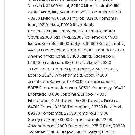
Virolahti, 34800 Virrat, 82500 Kitee, Iisalmi, Kittilä,
37800 Akaa, Iitti, 74700 Kiuruvesi, 39500 Ikaalinen,
43800 Kivijärvi, 60800 Ilmajoki, 82900 Ilomantsi,
Inari, 10210 Inkoo, 56100 Ruokolahti,
Helvetinkoluntie, Ruovesi, 21290 Rusko, 66800
Vöyri, 82300 Rääkkylä, 32800 Kokemäki, 64900
Isojoki, Kokkola, 61500 Isokyrö, 95900 Kolari, Imatra,
44300 Konnevesi, 80710 Kontiolahti, Brändö 22920,
Ahvenanmaa, Lahti, 66400 Laihia, Raasepori,
54920 Taipalsaari, 93400 Taivalkoski, 23310
Taivassalo, Tammela, Tampere, 31500 Koski Tl,
Eckerö 22270, Ahvenanmaa, Kotka, 14200
Janakkala, Kouvola, 64480 Kristiinankaupunki,
58175 Enonkoski, Joensuu, 68500 Kruunupyy, 99400
Enontekiö, 31600 Jokioinen, Espoo, 44800
Pihtipudas, 72210 Tervo, 95300 Tervola, Pirkkala,
64700 Teuva, 82600 Tohmajärvi, 83700 Polvijärvi,
69300 Toholampi, 29630 Pomarkku, 43100
Saarijärvi, Pori, 88900 Kuhmo, Jomala 22150,
Ahvenanmaa, 17800 Kuhmoinen, 27510 Eura, 79600
Joroinen, 27100 Eurajoki, 19650 Joutsa, 62500