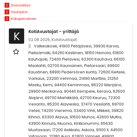
Sosiaalityö
Saarijärvi
Kokopäiväinen
KotiAvustajat - yrittäjä
K
02.08.2026,
KotiAvustajat
Valkeakoski, 41900 Petäjävesi, 39930 Karvia,
Pieksämäki, 64260 Kaskinen, 18150 Heinola, 61800
Kauhajoki, 72400 Pielavesi, 62300 Kauhava, 66100
Maalahti, 02700 Kauniainen, Pietarsaari, 69600
Kaustinen, 68910 Pedersören kunta, 72600 Keitele,
Varkaus, 23200 Vehmaa, 21490 Marttila, 21250
Masku, Kemi, 94400 Keminmaa, 86220 Merijärvi,
29900 Merikarvia, 90440 Kempele, Kerava, 63500
Alajärvi, 49700 Miehikkälä, 42700 Keuruu, 72300
Vesanto, 85200 Alavieska, 37470 Vesilahti, 69700
Veteli, 74200 Vieremä, 03400 Vihti, Mikkeli, 39820
Kihniö, 63300 Alavus, 91500 Muhos, 42600 Multia,
43900 Kinnula, Muonio, Kirkkonummi, 65630
Mustasaari, 17200 Asikkala, Askola, 91100 II, 44500
Viitasaari, 21380 Aura, 62800 Vimpeli, 49900