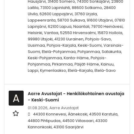
Hausjärvi, 31400 Somero, 74300 Sonkajärvi, 23800
Laitila, 73100 Lapinlahti, 88600 Sotkamo, 28400
Ulvila, 62600 Lappajärvi, 31760 Urjala,
Lappeenranta, 58700 Sulkava, 91600 Utajärvi, 07810
Lapinjärvi, 62100 Lapua, Naantali, 79700 Heinävesi,
Helsinki, Vantaa, 52550 Hirvensalmi, 15870 Hollola,
99980 Utsjoki, 41230 Uurainen, Pohjois-Savo,
Uusimaa, Pohjois-Karjala, Keski-Suomi, Varsinais-
Suomi, Etelä-Pohjanmaa, Pohjanmaa, Satakunta,
Keski-Pohjanmaa, Kanta-Häme, Pohjois-
Pohjanmaa, Pirkanmaa, Päijät-Häme, Kainuu,
Lappi, Kymenlaakso, Etelä-Karjala, Etelä-Savo
Aarre Avustajat - Henkilökohtainen avustaja
A
- Keski-Suomi
01.08.2026,
Aarre Avustajat
44300 Konnevesi, Äänekoski, 43500 Karstula,
44800 Pihtipudas, 44500 Viitasaari, 43300
Kannonkoski, 43100 Saarijärvi