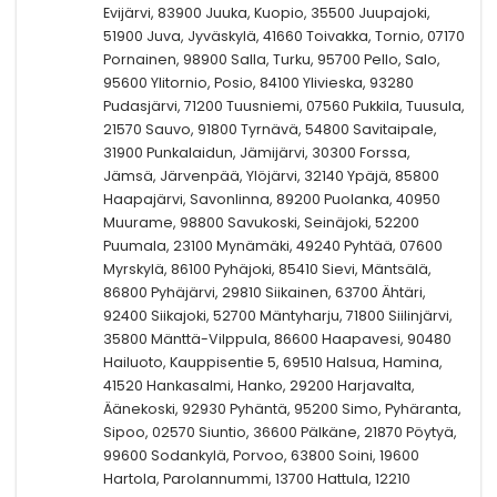
Evijärvi, 83900 Juuka, Kuopio, 35500 Juupajoki,
51900 Juva, Jyväskylä, 41660 Toivakka, Tornio, 07170
Pornainen, 98900 Salla, Turku, 95700 Pello, Salo,
95600 Ylitornio, Posio, 84100 Ylivieska, 93280
Pudasjärvi, 71200 Tuusniemi, 07560 Pukkila, Tuusula,
21570 Sauvo, 91800 Tyrnävä, 54800 Savitaipale,
31900 Punkalaidun, Jämijärvi, 30300 Forssa,
Jämsä, Järvenpää, Ylöjärvi, 32140 Ypäjä, 85800
Haapajärvi, Savonlinna, 89200 Puolanka, 40950
Muurame, 98800 Savukoski, Seinäjoki, 52200
Puumala, 23100 Mynämäki, 49240 Pyhtää, 07600
Myrskylä, 86100 Pyhäjoki, 85410 Sievi, Mäntsälä,
86800 Pyhäjärvi, 29810 Siikainen, 63700 Ähtäri,
92400 Siikajoki, 52700 Mäntyharju, 71800 Siilinjärvi,
35800 Mänttä-Vilppula, 86600 Haapavesi, 90480
Hailuoto, Kauppisentie 5, 69510 Halsua, Hamina,
41520 Hankasalmi, Hanko, 29200 Harjavalta,
Äänekoski, 92930 Pyhäntä, 95200 Simo, Pyhäranta,
Sipoo, 02570 Siuntio, 36600 Pälkäne, 21870 Pöytyä,
99600 Sodankylä, Porvoo, 63800 Soini, 19600
Hartola, Parolannummi, 13700 Hattula, 12210