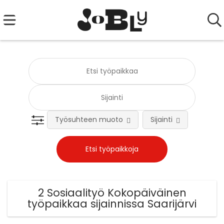
Työsuhteen muoto
Sijainti
Tehtä
2 Sosiaalityö Kokopäiväinen
työpaikkaa sijainnissa Saarijärvi