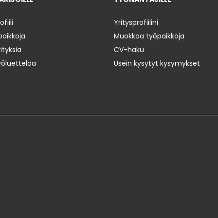
iili
Yritysprofiilini
paikkoja
Muokkaa työpaikkoja
ityksiä
CV-haku
yöluetteloa
Usein kysytyt kysymykset