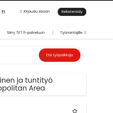
FI
Kirjaudu sisään
Rekisteröidy
Siirry TET.fi-palveluun
Työnantajille
inen ja tuntityö
ropolitan Area