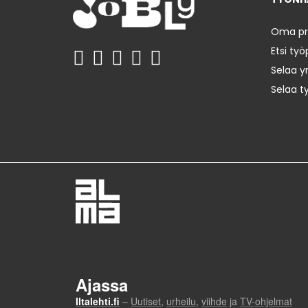
Oma prof
Etsi työ
Selaa yr
Selaa t