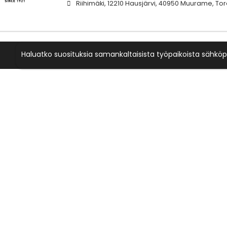
Riihimäki, 12210 Hausjärvi, 40950 Muurame, To
Haluatko suosituksia samankaltaisista työpaikoista sähköp