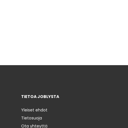
TIETOA JOBLYSTA
Yleiset ehdot
Tietosuoja
Ota yhteyttä