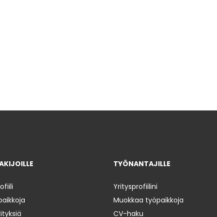
KIJOILLE
TYÖNANTAJILLE
iili
Yritysprofiilini
paikkoja
Muokkaa työpaikkoja
ityksiä
CV-haku