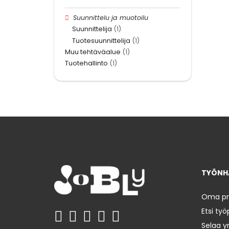
Suunnittelu ja muotoilu
Suunnittelija
(1)
Tuotesuunnittelija
(1)
Muu tehtäväalue
(1)
Tuotehallinto
(1)
TYÖNHA
Oma prof
Etsi työ
Selaa yr