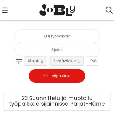
Sijainti
Tehtäväalue
Työsuhteen 
23 Suunnittelu ja muotoilu
työpaikkaa sijainnissa Päijät-Häme