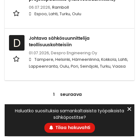
06.07.2026,
Ramboll
Espoo, Lahti, Turku, Oulu
Johtava sähkösuunnittelija
D
teollisuuskohteisiin
01.07.2026,
Despro Engineering Oy
Tampere, Helsinki, Hämeenlinna, Kokkola, Lahti,
Lappeenranta, Oulu, Pori, Seinäjoki, Turku, Vaasa
1
seuraava
✕
Haluatko suosituksia samankaltaisista työpaikoista
sähköpostitse?
Tilaa hakuvahti