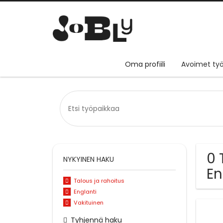
Oma profiili
Avoimet työ
0 
NYKYINEN HAKU
En
Talous ja rahoitus
Englanti
Vakituinen
Tyhjennä haku