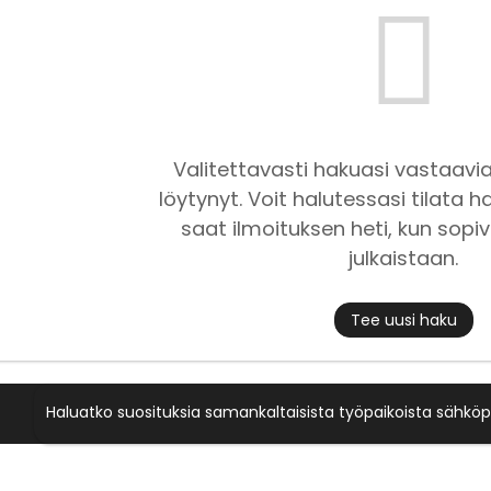
Valitettavasti hakuasi vastaavia
löytynyt. Voit halutessasi tilata ha
saat ilmoituksen heti, kun sopiv
julkaistaan.
Tee uusi haku
Haluatko suosituksia samankaltaisista työpaikoista sähköp