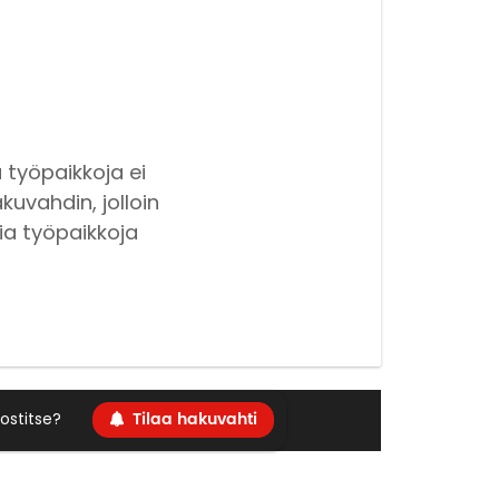
 työpaikkoja ei
kuvahdin, jolloin
ia työpaikkoja
Tilaa hakuvahti
ostitse?