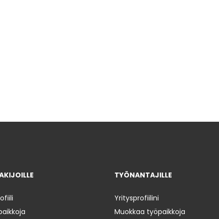
KIJOILLE
TYÖNANTAJILLE
iili
Yritysprofiilini
paikkoja
Muokkaa työpaikkoja