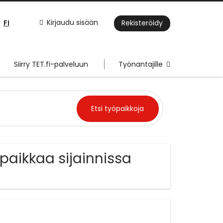
FI
Kirjaudu sisään
Rekisteröidy
Siirry TET.fi-palveluun
Työnantajille
öpaikkaa sijainnissa