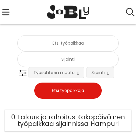
Työsuhteen muoto
Sijainti
Tehtä
0 Talous ja rahoitus Kokopäiväinen
työpaikkaa sijainnissa Hampuri