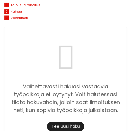
Talous ja rahoitus
Kainuu
Vakituinen
Valitettavasti hakuasi vastaavia
työpaikkoja ei löytynyt. Voit halutessasi
tilata hakuvahdin, jolloin saat ilmoituksen
heti, kun sopivia työpaikkoja julkaistaan.
Tee uusi haku