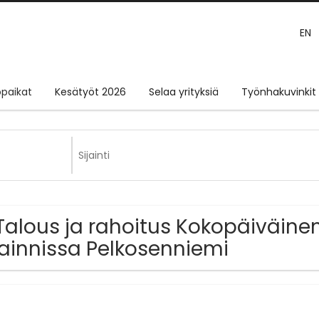
EN
paikat
Kesätyöt 2026
Selaa yrityksiä
Työnhakuvinkit
Talous ja rahoitus Kokopäiväine
jainnissa Pelkosenniemi