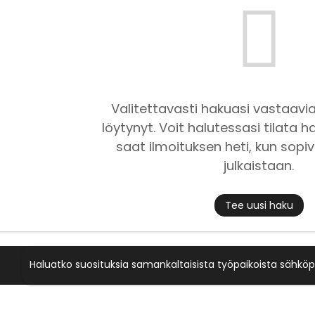
Valitettavasti hakuasi vastaavia
löytynyt. Voit halutessasi tilata ha
saat ilmoituksen heti, kun sopiv
julkaistaan.
Tee uusi haku
Haluatko suosituksia samankaltaisista työpaikoista sähköp