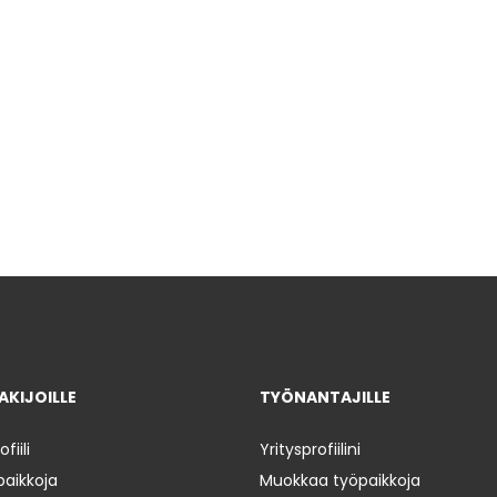
KIJOILLE
TYÖNANTAJILLE
iili
Yritysprofiilini
paikkoja
Muokkaa työpaikkoja