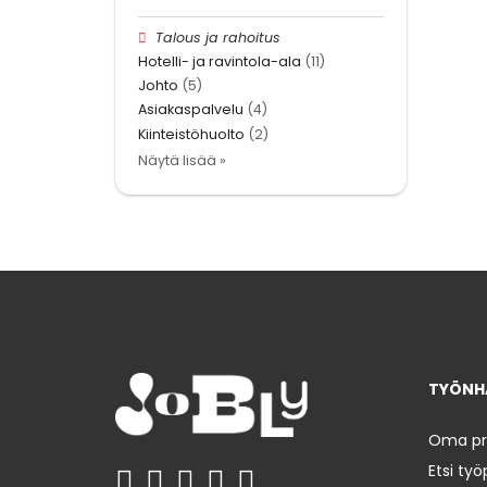
Talous ja rahoitus
Hotelli- ja ravintola-ala
(11)
Johto
(5)
Asiakaspalvelu
(4)
Kiinteistöhuolto
(2)
Näytä lisää »
TYÖNHA
Oma prof
Etsi työ