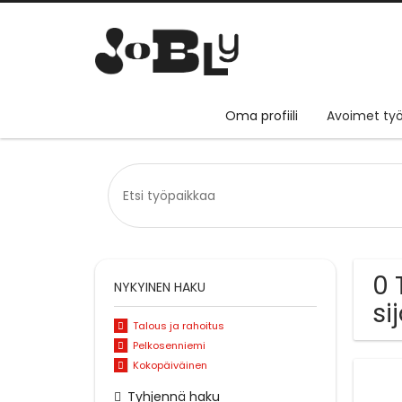
Oma profiili
Avoimet työ
0 
NYKYINEN HAKU
si
Talous ja rahoitus
Pelkosenniemi
Kokopäiväinen
Tyhjennä haku