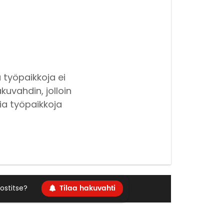
 työpaikkoja ei
kuvahdin, jolloin
ia työpaikkoja
Tilaa hakuvahti
ostitse?