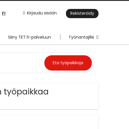
FI
Kirjaudu sisään
Rekisteröidy
Siirry TET.fi-palveluun
Työnantajille
n työpaikkaa