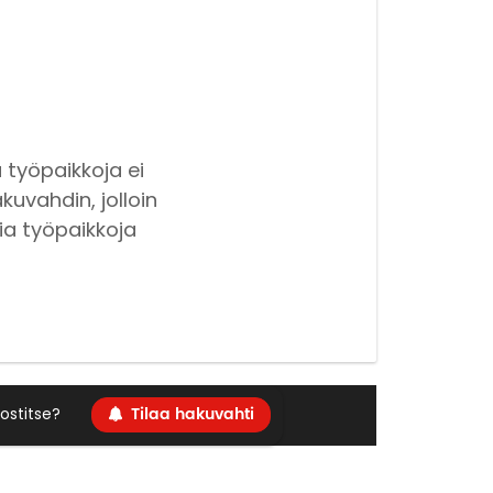
 työpaikkoja ei
kuvahdin, jolloin
ia työpaikkoja
Tilaa hakuvahti
ostitse?