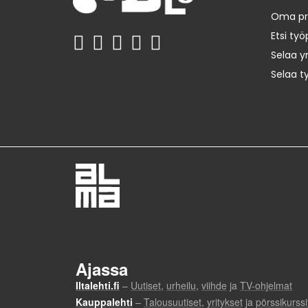
Oma prof
Etsi työ
Selaa yr
Selaa t