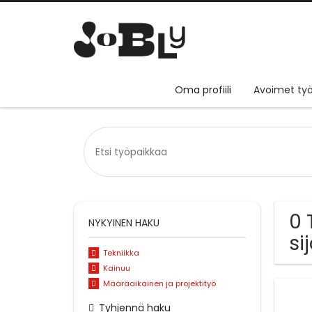
Oma profiili
Avoimet työ
0 
NYKYINEN HAKU
si
Tekniikka
Kainuu
Määräaikainen ja projektityö
Tyhjennä haku