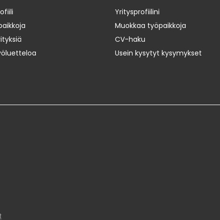
iili
Yritysprofiilini
paikkoja
Muokkaa työpaikkoja
ityksiä
CV-haku
yöluetteloa
Usein kysytyt kysymykset