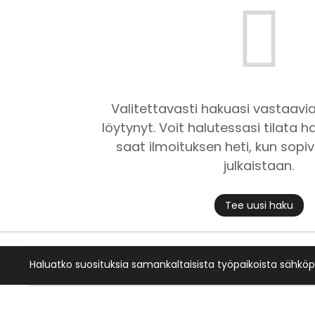
Valitettavasti hakuasi vastaavia
löytynyt. Voit halutessasi tilata ha
saat ilmoituksen heti, kun sopiv
julkaistaan.
Tee uusi haku
Haluatko suosituksia samankaltaisista työpaikoista sähköp