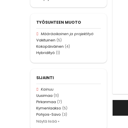
TYÖSUHTEEN MUOTO
Määräaikainen ja projektityö
Vakituinen
(5)
Kokopäiväinen
(4)
Hybridityö
(1)
SIJAINTI
Kainuu
Uusimaa
(11)
Pirkanmaa
(7)
Kymenlaakso
(5)
Pohjois-Savo
(3)
Näytä lisää »