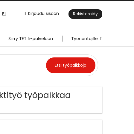
FI
Kirjaudu sisään
Rekisteröidy
Siirry TET.fi-palveluun
Työnantajille
ktityö työpaikkaa