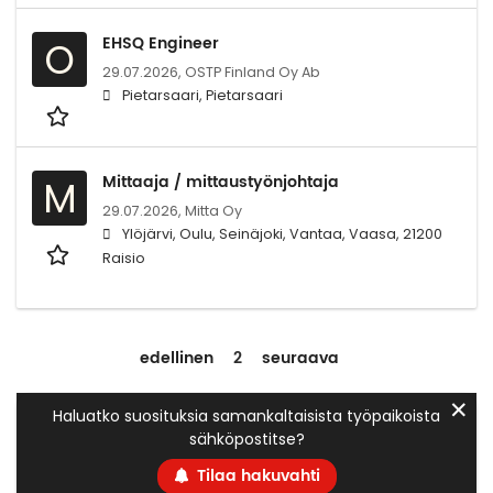
EHSQ Engineer
O
29.07.2026,
OSTP Finland Oy Ab
Pietarsaari, Pietarsaari
Mittaaja / mittaustyönjohtaja
M
29.07.2026,
Mitta Oy
Ylöjärvi, Oulu, Seinäjoki, Vantaa, Vaasa, 21200
Raisio
edellinen
2
seuraava
✕
Haluatko suosituksia samankaltaisista työpaikoista
sähköpostitse?
Tilaa hakuvahti