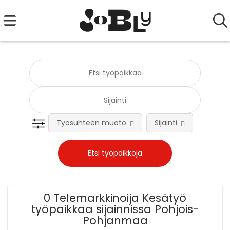
Työsuhteen muoto
Sijainti
Tehtä
0 Telemarkkinoija Kesätyö
työpaikkaa sijainnissa Pohjois-
Pohjanmaa