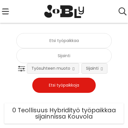
Työsuhteen muoto
Sijainti
Tehtä
0 Teollisuus Hybridityö työpaikkaa
sijainnissa Kouvola