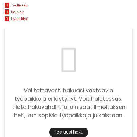
Teollisuus
Kouvola
Hybridityö
Valitettavasti hakuasi vastaavia
työpaikkoja ei löytynyt. Voit halutessasi
tilata hakuvahdin, jolloin saat ilmoituksen
heti, kun sopivia työpaikkoja julkaistaan.
Tee uusi haku