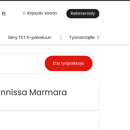
FI
Kirjaudu sisään
Rekisteröidy
Siirry TET.fi-palveluun
Työnantajille
jainnissa Marmara