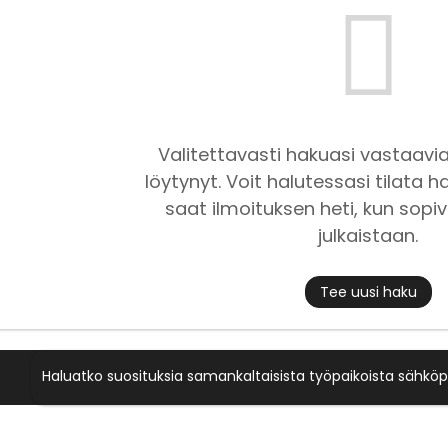
Valitettavasti hakuasi vastaavia
löytynyt. Voit halutessasi tilata ha
saat ilmoituksen heti, kun sopiv
julkaistaan.
Tee uusi haku
Haluatko suosituksia samankaltaisista työpaikoista sähköp