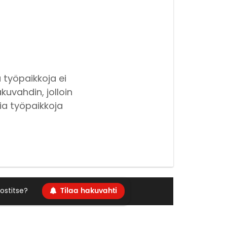
 työpaikkoja ei
kuvahdin, jolloin
ia työpaikkoja
Tilaa hakuvahti
ostitse?