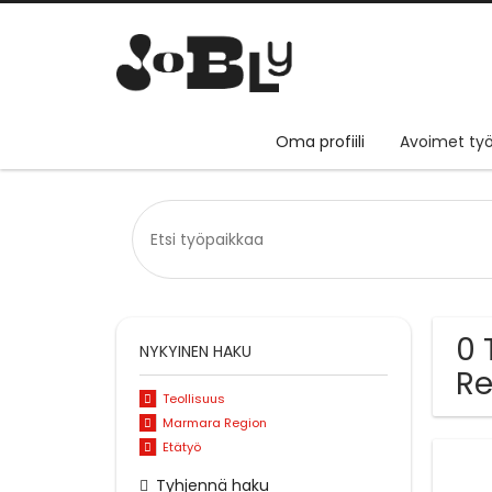
Oma profiili
Avoimet työ
0 
NYKYINEN HAKU
Re
Teollisuus
Marmara Region
Etätyö
Tyhjennä haku