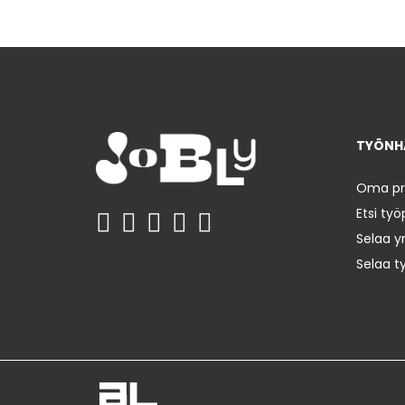
TYÖNHA
Oma prof
Etsi työ
Selaa yr
Selaa t