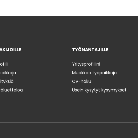
KIJOILLE
TYÖNANTAJILLE
iili
Yritysprofiilini
paikkoja
Muokkaa työpaikkoja
ityksiä
CV-haku
yöluetteloa
Usein kysytyt kysymykset