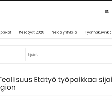
EN
paikat
Kesätyöt 2026
Selaa yrityksiä
Työnhakuvinkit
Teollisuus Etätyö työpaikkaa si
gion