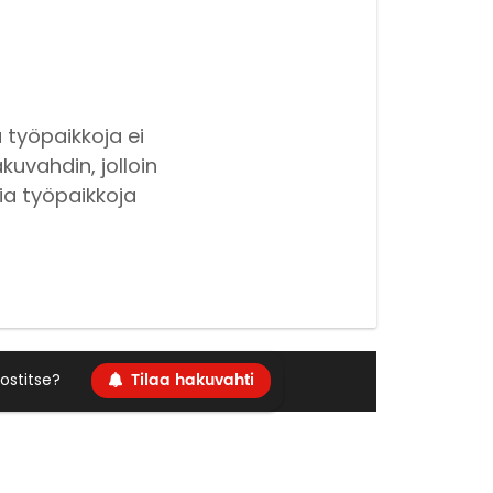
 työpaikkoja ei
kuvahdin, jolloin
ia työpaikkoja
Tilaa hakuvahti
ostitse?