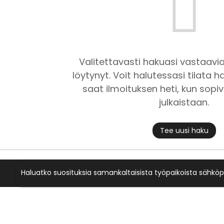
Valitettavasti hakuasi vastaavia
löytynyt. Voit halutessasi tilata ha
saat ilmoituksen heti, kun sopiv
julkaistaan.
Tee uusi haku
Haluatko suosituksia samankaltaisista työpaikoista sähköp