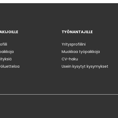
KIJOILLE
TYÖNANTAJILLE
iili
Yritysprofiilini
paikkoja
Muokkaa työpaikkoja
ityksiä
CV-haku
yöluetteloa
Usein kysytyt kysymykset