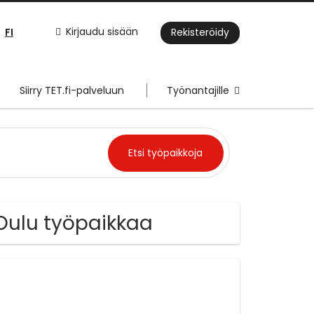
FI
Kirjaudu sisään
Rekisteröidy
Siirry TET.fi-palveluun
Työnantajille
 Oulu työpaikkaa