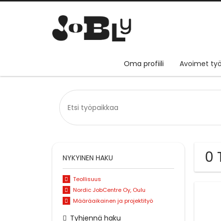
Oma profiili
Avoimet työ
0 
NYKYINEN HAKU
Teollisuus
Nordic JobCentre Oy, Oulu
Määräaikainen ja projektityö
Tyhjennä haku