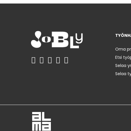
TYÖNHA
Oma prof
Etsi työ
Selaa yr
Selaa t