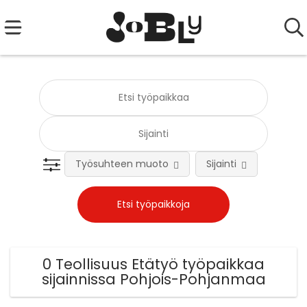
Työsuhteen muoto
Sijainti
Tehtä
0 Teollisuus Etätyö työpaikkaa
sijainnissa Pohjois-Pohjanmaa