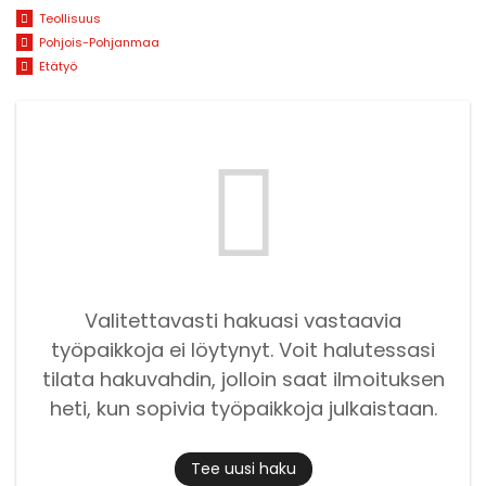
Teollisuus
Pohjois-Pohjanmaa
Etätyö
Valitettavasti hakuasi vastaavia
työpaikkoja ei löytynyt. Voit halutessasi
tilata hakuvahdin, jolloin saat ilmoituksen
heti, kun sopivia työpaikkoja julkaistaan.
Tee uusi haku