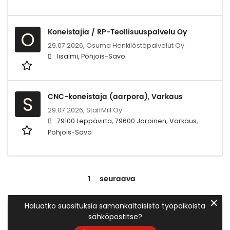
Koneistajia / RP-Teollisuuspalvelu Oy
O
29.07.2026,
Osuma Henkilöstöpalvelut Oy
Iisalmi, Pohjois-Savo
CNC-koneistaja (aarpora), Varkaus
S
29.07.2026,
StaffMill Oy
79100 Leppävirta, 79600 Joroinen, Varkaus,
Pohjois-Savo
1
seuraava
✕
Haluatko suosituksia samankaltaisista työpaikoista
sähköpostitse?