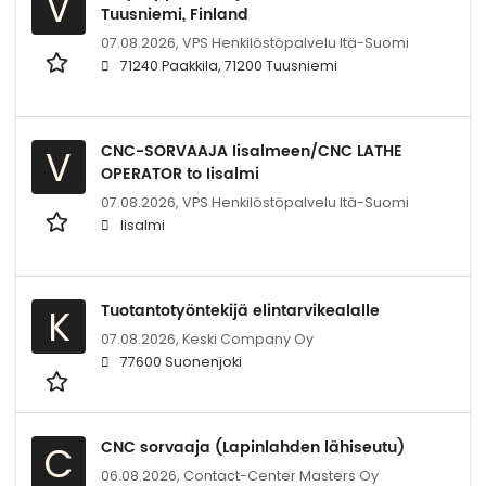
V
Tuusniemi, Finland
07.08.2026,
VPS Henkilöstöpalvelu Itä-Suomi
71240 Paakkila, 71200 Tuusniemi
CNC-SORVAAJA Iisalmeen/CNC LATHE
V
OPERATOR to Iisalmi
07.08.2026,
VPS Henkilöstöpalvelu Itä-Suomi
Iisalmi
Tuotantotyöntekijä elintarvikealalle
K
07.08.2026,
Keski Company Oy
77600 Suonenjoki
CNC sorvaaja (Lapinlahden lähiseutu)
C
06.08.2026,
Contact-Center Masters Oy