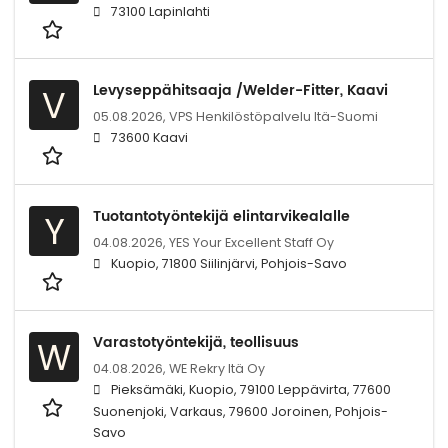
73100 Lapinlahti
Levyseppähitsaaja /Welder-Fitter, Kaavi
V
05.08.2026,
VPS Henkilöstöpalvelu Itä-Suomi
73600 Kaavi
Tuotantotyöntekijä elintarvikealalle
Y
04.08.2026,
YES Your Excellent Staff Oy
Kuopio, 71800 Siilinjärvi, Pohjois-Savo
Varastotyöntekijä, teollisuus
W
04.08.2026,
WE Rekry Itä Oy
Pieksämäki, Kuopio, 79100 Leppävirta, 77600
Suonenjoki, Varkaus, 79600 Joroinen, Pohjois-
Savo