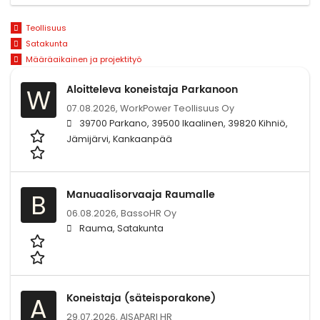
Teollisuus
Satakunta
Määräaikainen ja projektityö
Aloitteleva koneistaja Parkanoon
W
07.08.2026,
WorkPower Teollisuus Oy
39700 Parkano, 39500 Ikaalinen, 39820 Kihniö,
Jämijärvi, Kankaanpää
Manuaalisorvaaja Raumalle
B
06.08.2026,
BassoHR Oy
Rauma, Satakunta
Koneistaja (säteisporakone)
A
29.07.2026,
AISAPARI HR