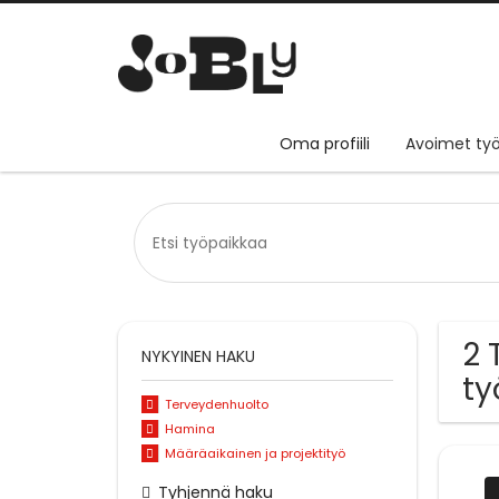
Oma profiili
Avoimet työ
2 
NYKYINEN HAKU
ty
Terveydenhuolto
Hamina
Määräaikainen ja projektityö
Tyhjennä haku