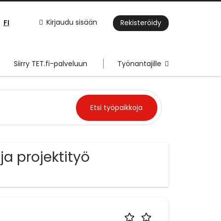
FI
Kirjaudu sisään
Rekisteröidy
Siirry TET.fi-palveluun
Työnantajille
a projektityö