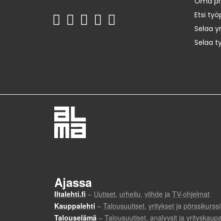
Oma prof
Etsi työ
Selaa yr
Selaa t