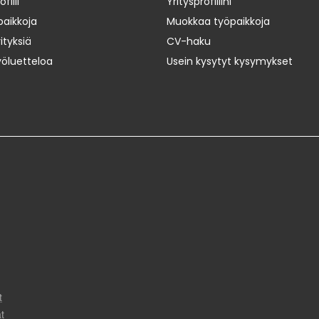
iili
Yritysprofiilini
paikkoja
Muokkaa työpaikkoja
ityksiä
CV-haku
yöluetteloa
Usein kysytyt kysymykset