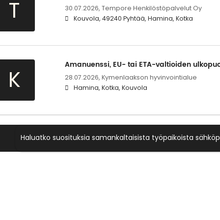
T
30.07.2026,
Tempore Henkilöstöpalvelut Oy
Kouvola, 49240 Pyhtää, Hamina, Kotka
Amanuenssi, EU- tai ETA-valtioiden ulkopuol
K
28.07.2026,
Kymenlaakson hyvinvointialue
Hamina, Kotka, Kouvola
Haluatko suosituksia samankaltaisista työpaikoista sähköp