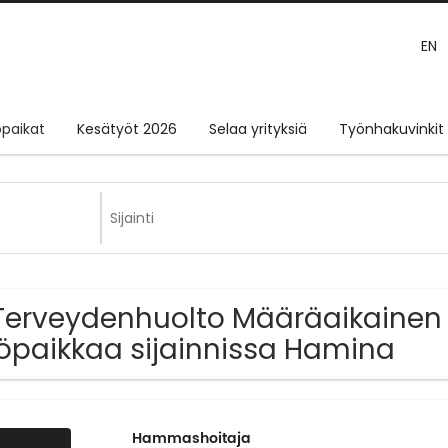
EN
paikat
Kesätyöt 2026
Selaa yrityksiä
Työnhakuvinkit
Terveydenhuolto Määräaikainen j
öpaikkaa sijainnissa Hamina
Hammashoitaja