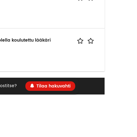
ella koulutettu lääkäri
Tilaa hakuvahti
ostitse?