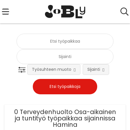
Työsuhteen muoto
Sijainti
Tehtä
0 Terveydenhuolto Osa-aikainen
ja tuntityö työpaikkaa sijainnissa
Hamina