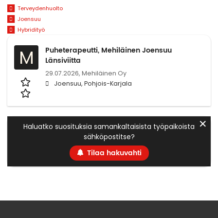
Terveydenhuolto
Joensuu
Hybridityö
Puheterapeutti, Mehiläinen Joensuu
M
Länsiviitta
29.07.2026,
Mehiläinen Oy
Joensuu, Pohjois-Karjala
✕
Haluatko suosituksia samankaltaisista työpaikoista
sähköpostitse?
Tilaa hakuvahti