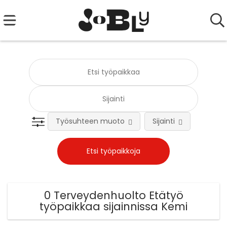
Työsuhteen muoto
Sijainti
Tehtä
0 Terveydenhuolto Etätyö
työpaikkaa sijainnissa Kemi