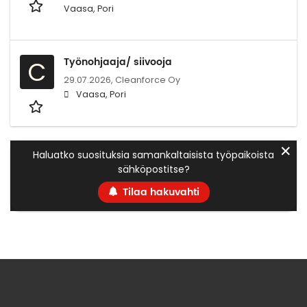
Vaasa, Pori
Työnohjaaja/ siivooja
C
29.07.2026,
Cleanforce Oy
Vaasa, Pori
✕
Haluatko suosituksia samankaltaisista työpaikoista
sähköpostitse?
Tilaa hakuvahti