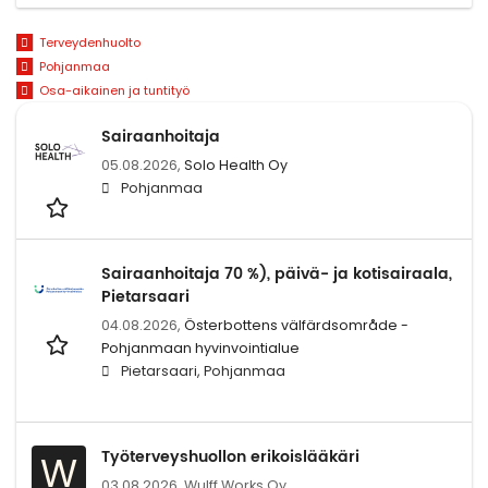
Terveydenhuolto
Pohjanmaa
Osa-aikainen ja tuntityö
Sairaanhoitaja
05.08.2026,
Solo Health Oy
Pohjanmaa
Sairaanhoitaja 70 %), päivä- ja kotisairaala,
Pietarsaari
04.08.2026,
Österbottens välfärdsområde -
Pohjanmaan hyvinvointialue
Pietarsaari, Pohjanmaa
Työterveyshuollon erikoislääkäri
W
03.08.2026,
Wulff Works Oy