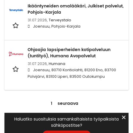
Ikääntyneiden omalääkäri, Julkiset palvelut,
Pohjois-Karjala
31.07.2026,
Terveystalo
Joensuu, Pohjois-Karjala
Ohjaajia lapsiperheiden kotipalveluun
(tuntityö), Humana Avopalvelut
31.07.2026,
Humana
Joensuu, 80710 Kontiolahti, 81200 Eno, 83700
Polvijärvi, 83100 Liperi, 83500 Outokumpu
1
seuraava
✕
Haluatko suosituksia samankaltaisista työpaikoista
sähköpostitse?