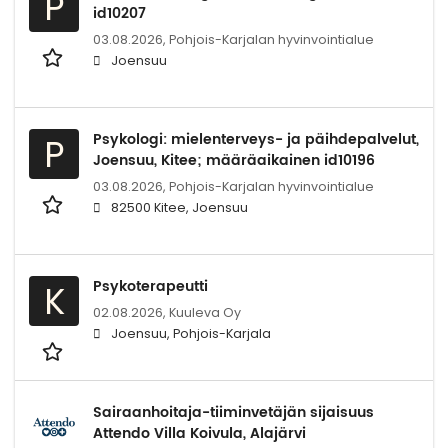
P
id10207
03.08.2026,
Pohjois-Karjalan hyvinvointialue
Joensuu
Psykologi: mielenterveys- ja päihdepalvelut,
P
Joensuu, Kitee; määräaikainen id10196
03.08.2026,
Pohjois-Karjalan hyvinvointialue
82500 Kitee, Joensuu
Psykoterapeutti
K
02.08.2026,
Kuuleva Oy
Joensuu, Pohjois-Karjala
Sairaanhoitaja-tiiminvetäjän sijaisuus
Attendo Villa Koivula, Alajärvi