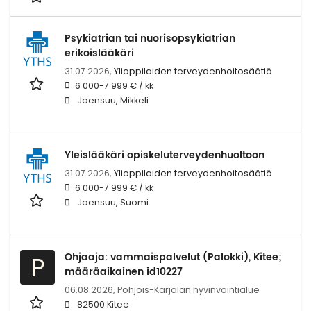
Psykiatrian tai nuorisopsykiatrian
erikoislääkäri
31.07.2026,
Ylioppilaiden terveydenhoitosäätiö
6 000-7 999 € / kk
Joensuu, Mikkeli
Yleislääkäri opiskeluterveydenhuoltoon
31.07.2026,
Ylioppilaiden terveydenhoitosäätiö
6 000-7 999 € / kk
Joensuu, Suomi
Ohjaaja: vammaispalvelut (Palokki), Kitee;
P
määräaikainen id10227
06.08.2026,
Pohjois-Karjalan hyvinvointialue
82500 Kitee