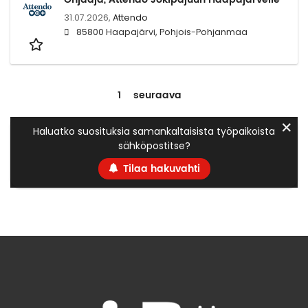
31.07.2026,
Attendo
85800 Haapajärvi, Pohjois-Pohjanmaa
1
seuraava
✕
Haluatko suosituksia samankaltaisista työpaikoista
sähköpostitse?
Tilaa hakuvahti