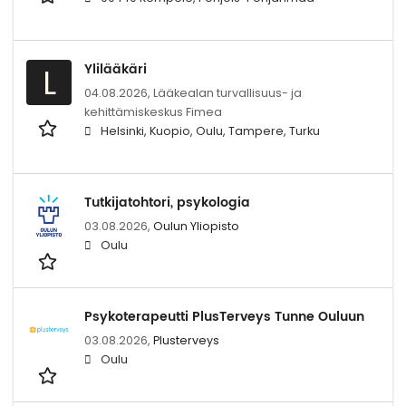
Ylilääkäri
L
04.08.2026,
Lääkealan turvallisuus- ja
kehittämiskeskus Fimea
Helsinki, Kuopio, Oulu, Tampere, Turku
Tutkijatohtori, psykologia
03.08.2026,
Oulun Yliopisto
Oulu
Psykoterapeutti PlusTerveys Tunne Ouluun
03.08.2026,
Plusterveys
Oulu