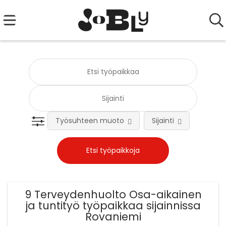
Työsuhteen muoto
Sijainti
Tehtä
9 Terveydenhuolto Osa-aikainen
ja tuntityö työpaikkaa sijainnissa
Rovaniemi