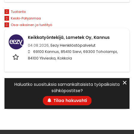
Tuotanto
Keski-Pohjanmaa
Osa-aikainen ja tuntityö
Keikkatyöntekijä, Lametek Oy, Kannus
04.08.2026,
Eezy Henkilöstöpalvelut
69100 Kannus, 85410 Sievi, 69300 Toholampi,
84100 Ylivieska, Kokkola
✕
Haluatko suosituksia samankaltaisista työpaikoista
sähköpostitse?
Tilaa hakuvahti