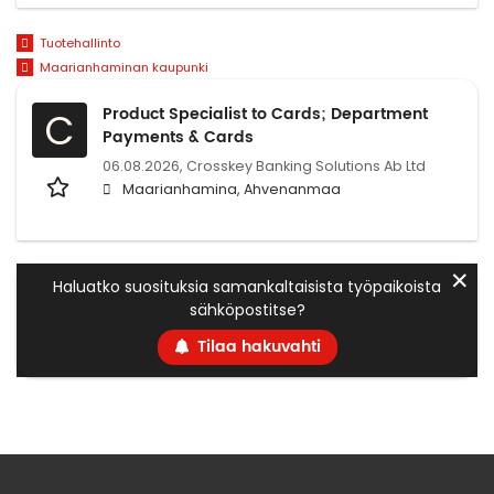
Tuotehallinto
Maarianhaminan kaupunki
Product Specialist to Cards; Department
C
Payments & Cards
06.08.2026,
Crosskey Banking Solutions Ab Ltd
Maarianhamina, Ahvenanmaa
✕
Haluatko suosituksia samankaltaisista työpaikoista
sähköpostitse?
Tilaa hakuvahti