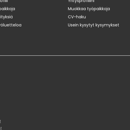
iili
Yritysprofiilini
paikkoja
Muokkaa työpaikkoja
ityksiä
CV-haku
yöluetteloa
Usein kysytyt kysymykset