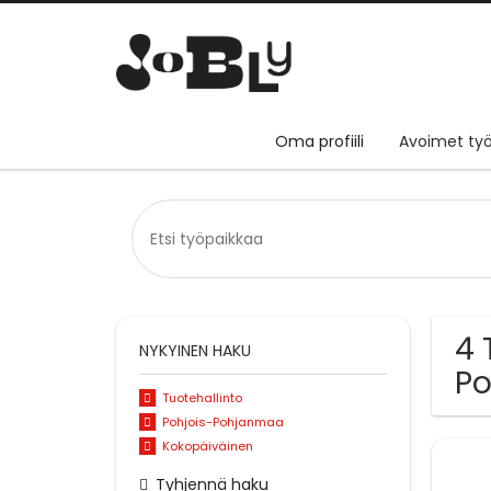
Oma profiili
Avoimet työ
4 
NYKYINEN HAKU
Po
Tuotehallinto
Pohjois-Pohjanmaa
Kokopäiväinen
Tyhjennä haku