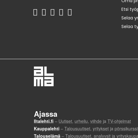
Oma prof
Etsi työ
Selaa yr
Selaa t