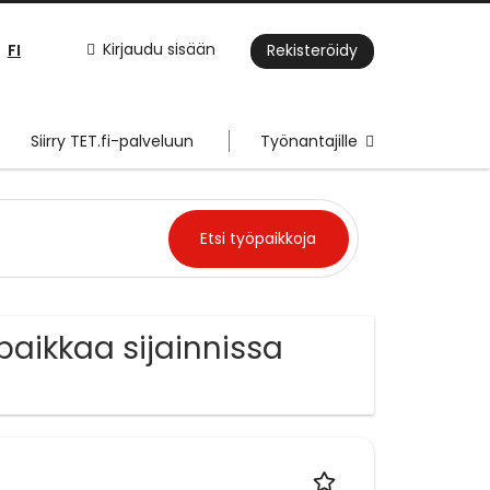
FI
Kirjaudu sisään
Rekisteröidy
Siirry TET.fi-palveluun
Työnantajille
paikkaa sijainnissa