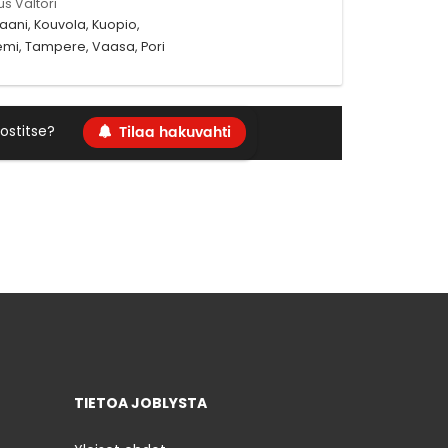
us Valtori
aani, Kouvola, Kuopio,
iemi, Tampere, Vaasa, Pori
Tilaa hakuvahti
ostitse?
TIETOA JOBLYSTA