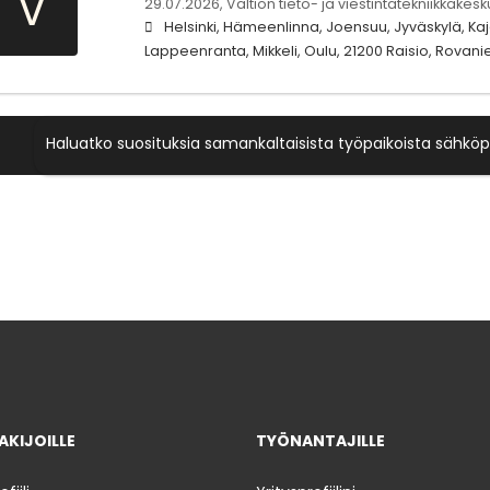
V
29.07.2026,
Valtion tieto- ja viestintätekniikkakesk
Helsinki, Hämeenlinna, Joensuu, Jyväskylä, Kaj
Lappeenranta, Mikkeli, Oulu, 21200 Raisio, Rovan
Haluatko suosituksia samankaltaisista työpaikoista sähköp
KIJOILLE
TYÖNANTAJILLE