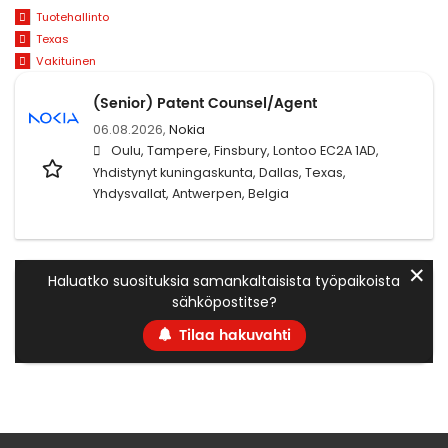
Tuotehallinto
Texas
Vakituinen
(Senior) Patent Counsel/Agent
06.08.2026,
Nokia
Oulu, Tampere, Finsbury, Lontoo EC2A 1AD,
Yhdistynyt kuningaskunta, Dallas, Texas,
Yhdysvallat, Antwerpen, Belgia
✕
Haluatko suosituksia samankaltaisista työpaikoista
sähköpostitse?
Tilaa hakuvahti