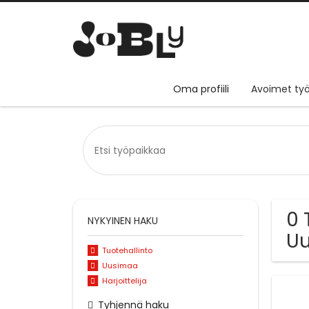
Oma profiili
Avoimet työ
0 
NYKYINEN HAKU
U
Tuotehallinto
Uusimaa
Harjoittelija
Tyhjennä haku