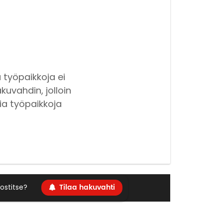
 työpaikkoja ei
kuvahdin, jolloin
ia työpaikkoja
Tilaa hakuvahti
ostitse?