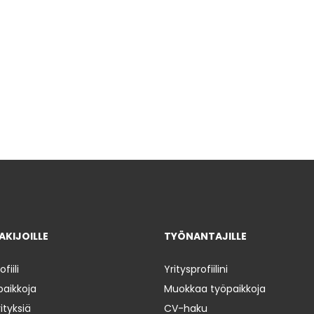
KIJOILLE
TYÖNANTAJILLE
iili
Yritysprofiilini
paikkoja
Muokkaa työpaikkoja
ityksiä
CV-haku