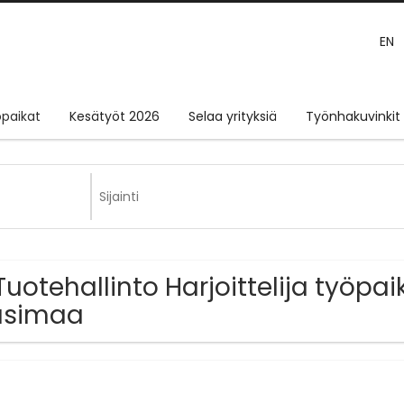
EN
paikat
Kesätyöt 2026
Selaa yrityksiä
Työnhakuvinkit
Tuotehallinto Harjoittelija työpai
usimaa