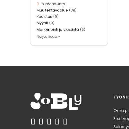
Tuotehallinto
Muu tehtäväalue
(38)
Koulutus
(9)
Myynti
(9)
Markkinointi ja viestintä
(6)
Näytä lisää »
TYÖNHA
Oma prof
Etsi työ
Selaa yr