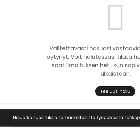
Valitettavasti hakuasi vastaavia
löytynyt. Voit halutessasi tilata ha
saat ilmoituksen heti, kun sopiv
julkaistaan.
Tee uusi haku
Haluatko suosituksia samankaltaisista työpaikoista sähköp