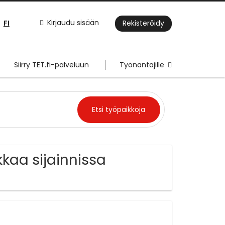
FI
Kirjaudu sisään
Rekisteröidy
Siirry TET.fi-palveluun
Työnantajille
kkaa sijainnissa