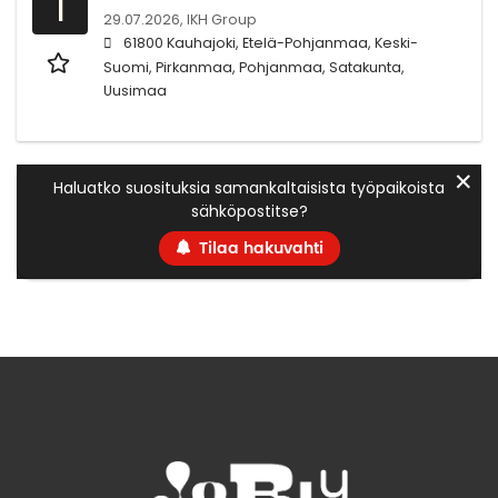
I
29.07.2026,
IKH Group
61800 Kauhajoki, Etelä-Pohjanmaa, Keski-
Suomi, Pirkanmaa, Pohjanmaa, Satakunta,
Uusimaa
✕
Haluatko suosituksia samankaltaisista työpaikoista
sähköpostitse?
Tilaa hakuvahti