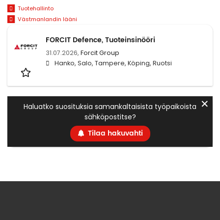
Tuotehallinto
Västmanlandin lääni
FORCIT Defence, Tuoteinsinööri
31.07.2026,
Forcit Group
Hanko, Salo, Tampere, Köping, Ruotsi
✕
Haluatko suosituksia samankaltaisista työpaikoista
sähköpostitse?
Tilaa hakuvahti