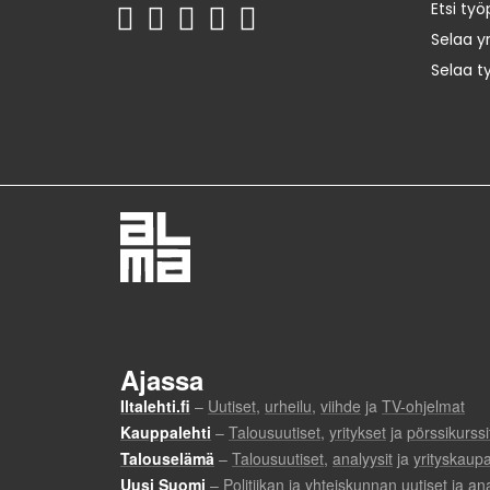
Etsi työ
Selaa yr
Selaa t