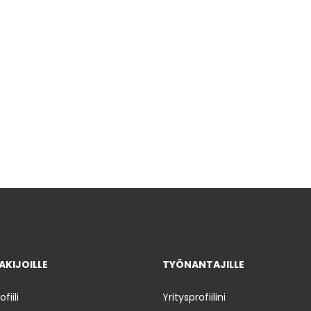
KIJOILLE
TYÖNANTAJILLE
iili
Yritysprofiilini