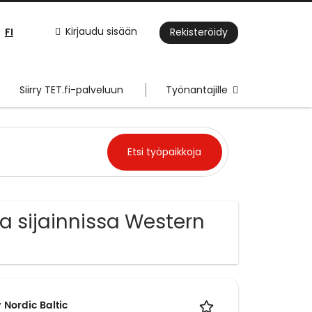
FI
Kirjaudu sisään
Rekisteröidy
Siirry TET.fi-palveluun
Työnantajille
ka sijainnissa Western
 Nordic Baltic