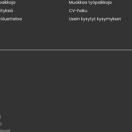
paikkoja
Muokkaa työpaikkoja
ityksiä
CV-haku
yöluetteloa
Usein kysytyt kysymykset