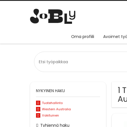
Oma profiili
Avoimet työ
1 
NYKYINEN HAKU
Au
Tuotehallinto
Western Australia
Vakituinen
Tyhjennä haku