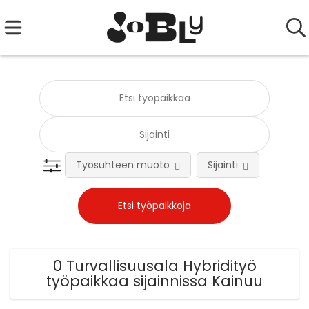
Työsuhteen muoto
Sijainti
Tehtä
0 Turvallisuusala Hybridityö
työpaikkaa sijainnissa Kainuu