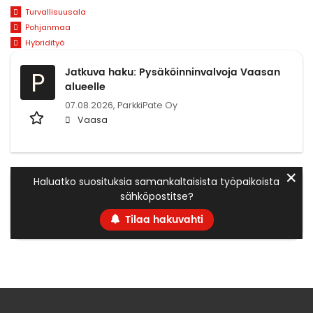
Turvallisuusala
Pohjanmaa
Hybridityö
Jatkuva haku: Pysäköinninvalvoja Vaasan
P
alueelle
07.08.2026,
ParkkiPate Oy
Vaasa
✕
Haluatko suosituksia samankaltaisista työpaikoista
sähköpostitse?
Tilaa hakuvahti