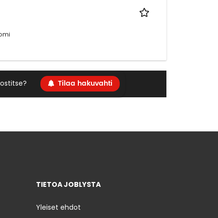
uomi
Tilaa hakuvahti
ostitse?
TIETOA JOBLYSTA
Yleiset ehdot