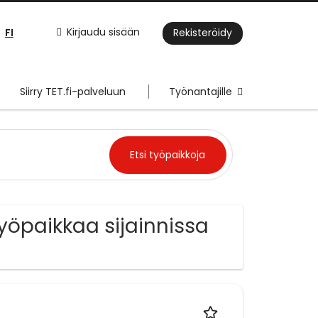
FI
Kirjaudu sisään
Rekisteröidy
Siirry TET.fi-palveluun
Työnantajille
yöpaikkaa sijainnissa