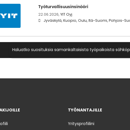
Työturvallisuusinsinööri
22.06.2026,
YIT Oyj
Jyväskylä, Kuopio, Oulu, Itä-Suomi, Pohjois-S
Haluatko suosituksia samankaltaisista työpaikoista sähköp
KIJOILLE
TYÖNANTAJILLE
iili
Yritysprofiilini