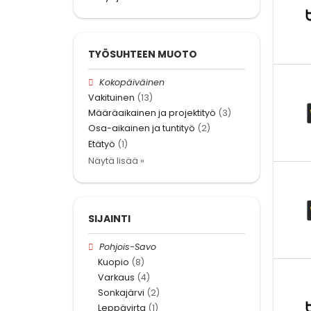
TYÖSUHTEEN MUOTO
Kokopäiväinen
Vakituinen
(13)
Määräaikainen ja projektityö
(3)
Osa-aikainen ja tuntityö
(2)
Etätyö
(1)
Näytä lisää »
SIJAINTI
Pohjois-Savo
Kuopio
(8)
Varkaus
(4)
Sonkajärvi
(2)
Leppävirta
(1)