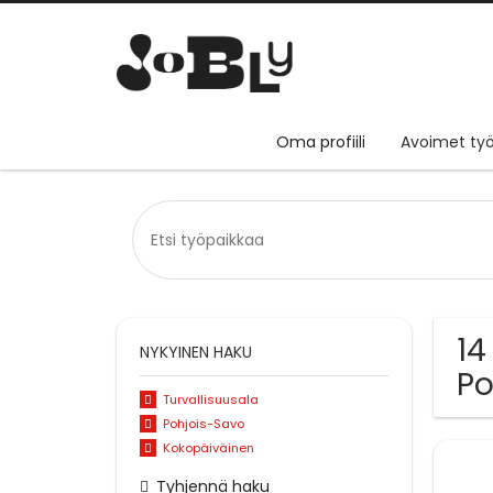
Oma profiili
Avoimet työ
14
NYKYINEN HAKU
Po
Turvallisuusala
Pohjois-Savo
Kokopäiväinen
Tyhjennä haku