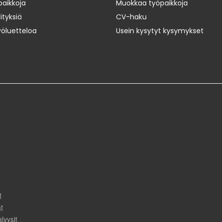
paikkoja
Muokkaa työpaikkoja
ityksiä
CV-haku
yöluetteloa
Usein kysytyt kysymykset