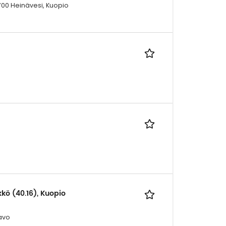
700 Heinävesi, Kuopio
kkö (40.16), Kuopio
Savo