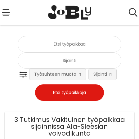
Työsuhteen muoto
Sijainti
Tehtä
3 Tutkimus Vakituinen työpaikkaa
sijainnissa Ala-Sleesian
voivodikunta