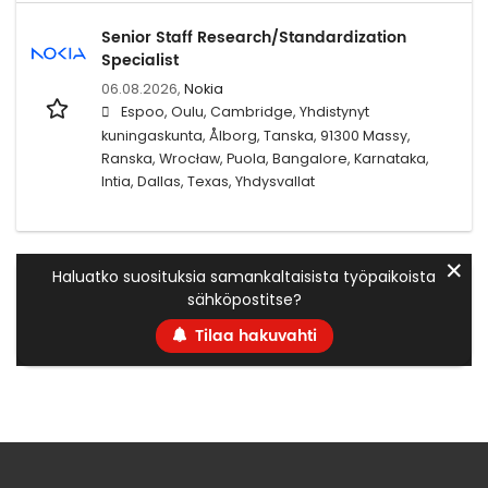
Senior Staff Research/Standardization
Specialist
06.08.2026,
Nokia
Espoo, Oulu, Cambridge, Yhdistynyt
kuningaskunta, Ålborg, Tanska, 91300 Massy,
Ranska, Wrocław, Puola, Bangalore, Karnataka,
Intia, Dallas, Texas, Yhdysvallat
✕
Haluatko suosituksia samankaltaisista työpaikoista
sähköpostitse?
Tilaa hakuvahti