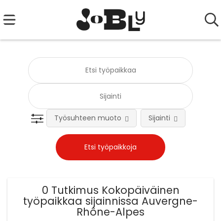
Työsuhteen muoto
Sijainti
Tehtä
0 Tutkimus Kokopäiväinen
työpaikkaa sijainnissa Auvergne-
Rhône-Alpes